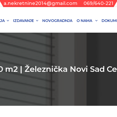
a.nekretnine2014@gmail.com
069/640-221
JA
IZDAVANJE
NOVOGRADNJA
O NAMA
DOKUM
0 m2 | Železnička Novi Sad Ce