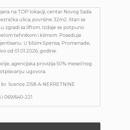
jera na TOP lokaciji, centar Novog Sada
leznička ulica, površine 32m2. Stan se
u zgradi sa liftom. Izdaje se potpuno
belom tehnikom i klimom. Poseduje
ijentisanu. U blizini Spensa, Promenade,
jivo od 01.01.2026. godine.
kirije, agencijska provizija 50% mesečnog
otpisivanju ugovora.
, br. licence 2158 A-NEKRETNINE
5 i 069/640-221