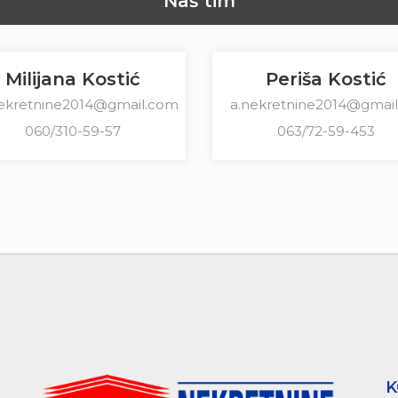
Naš tim
Milijana Kostić
Periša Kostić
nekretnine2014@gmail.com
a.nekretnine2014@gmai
060/310-59-57
063/72-59-453
K