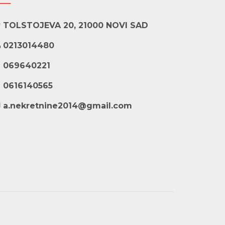
TOLSTOJEVA 20, 21000 NOVI SAD
0213014480
069640221
0616140565
a.nekretnine2014@gmail.com