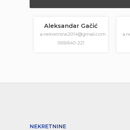
Aleksandar Gačić
a.nekretnine2014@gmail.com
a.
069/640-221
NEKRETNINE