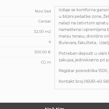
Izdaje se komforna garson
Novi Sad
u blizini pešačke zone, Že
Centar
nalazi na četvrtom spratu 
nameštena i opremljena 
32.00 m2
manju terasu, dvorišno or
4
Bulevara, fakulteta... Usel
300.00 €
Potreban depozit u visini 
zakupa, jednokratno pri p
CG m
Registar posrednika 1500
Kontakt broj 061/61-40-56