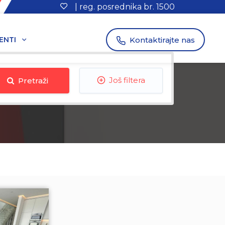
| reg. posrednika br. 1500
Kontaktirajte nas
ENTI
Pretraži