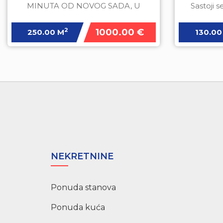
MINUTA OD NOVOG SADA, U
Sastoji 
BLIZINI GRADSKOG PREVOZA.
KUĆA JE NA DVA SPRATA
2
1000.00 €
250.00 M
130.00
NEKRETNINE
Ponuda stanova
Ponuda kuća