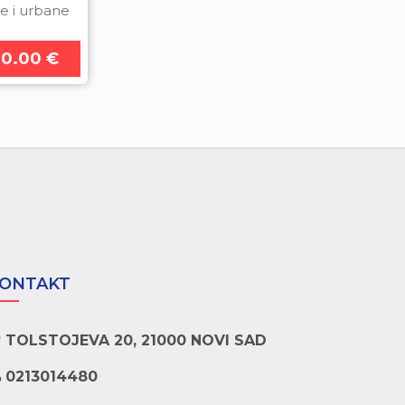
e i urbane
a. Sasto
00.00 €
ONTAKT
TOLSTOJEVA 20, 21000 NOVI SAD
0213014480