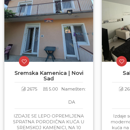
Sremska Kamenica | Novi
Sa
Sad
2675
5.00
Namešten:
26
DA
IZDAJE SE LEPO OPREMLJENA
Izdaje 
SPRATNA PORODIČNA KUĆA U
moderno
SREMSKOJ KAMENICI, NA 10
kuća na 