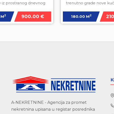
se iz prostranog dnevnog
trenutno grade nove kuć
boravka sa kuhi
vile. Po strukturi dvojn
2
2
900.00 €
21
 M
180.00 M
K
A-NEKRETNINE - Agencija za promet
nekretnina upisana u registar posrednika