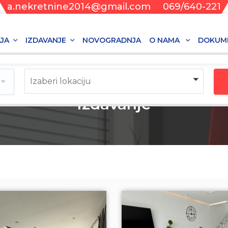
a.nekretnine2014@gmail.com
069/640-221
JA
IZDAVANJE
NOVOGRADNJA
O NAMA
DOKUM
Izaberi lokaciju
Izdavanje