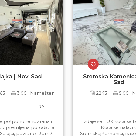
lajka | Novi Sad
Sremska Kamenica
Sad
65
3.00
Namešten:
2243
5.00
N
DA
se potpuno renovirana i
Izdaje se LUX kuća sa
 opremljena porodična
Kuća se nalazi 
Salajci, površine 130m2.
SremskojKamenici, nasel