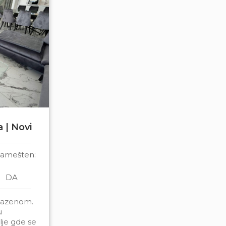
 | Novi
amešten:
DA
 bazenom.
u
je gde se